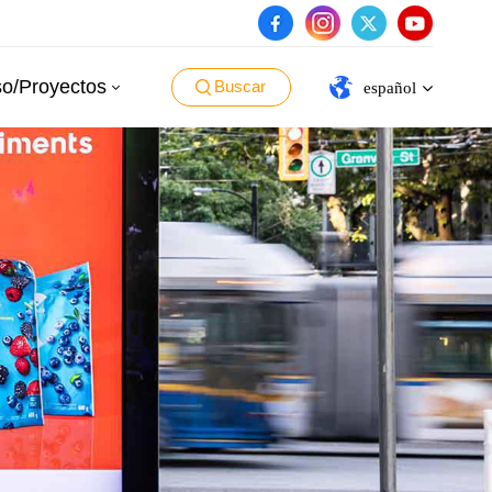
o/Proyectos
Buscar
español
English
español
português
العربية
日本語