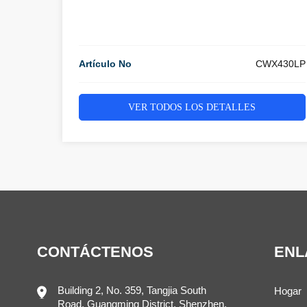
Artículo No
CWX430LP
VER TODOS LOS DETALLES
CONTÁCTENOS
ENL
Building 2, No. 359, Tangjia South
Hogar
Road, Guangming District, Shenzhen,