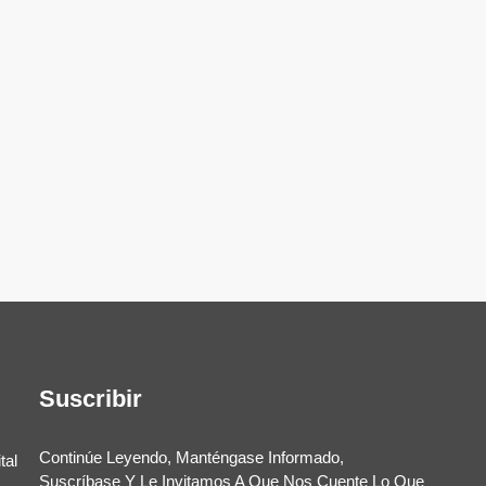
Suscribir
Continúe Leyendo, Manténgase Informado,
tal
Suscríbase Y Le Invitamos A Que Nos Cuente Lo Que