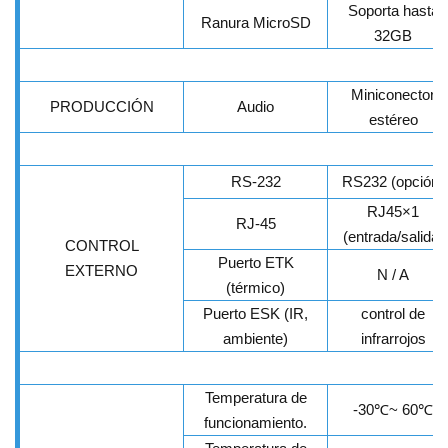
Soporta hasta
Ranura MicroSD
32GB
Miniconector
PRODUCCIÓN
Audio
estéreo
RS-232
RS232 (opción)
RJ45×1
RJ-45
(entrada/salida)
CONTROL
Puerto ETK
EXTERNO
N / A
(térmico)
Puerto ESK (IR,
control de
ambiente)
infrarrojos
Temperatura de
-30
℃
~ 60
℃
funcionamiento.