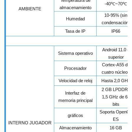
Temperatura de
-40
℃
~70
℃
almacenamiento
AMBIENTE
10-95% (sin
Humedad
condensación)
Tasa de IP
IP66
Android 11.0 o
Sistema operativo
superior
Cortex-A55 de
Procesador
cuatro núcleos
Velocidad de reloj
Hasta 2,0 GHz
2 GB LPDDR4
Interfaz de
1,5 GHz de 64
memoria principal
bits
Soporta OpenG
gráficos
ES
INTERNO
JUGADOR
Almacenamiento
16 GB