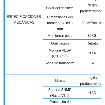
Negro
Color del gabinete
predeterminado
ESPECIFICACIONES
Dimensiones del
MECÁNICAS
monitor (LxHxD)
982×570×145
mm
Monitorear peso
35KG
Orientación
Retrato
Montaje VESA
N / A
(LxH) mm
Asas de transporte
Sí
Inglés
Idioma
predeterminado
Soporta SNMP
N / A
(Hasta V3.0)
Protección de