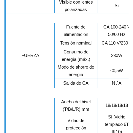
Visible con lentes
Sí
polarizadas
Fuente de
CA 100-240 V
alimentación
50/60 Hz
Tensión nominal
CA 110 V/230 V
Consumo de
FUERZA
230W
energía (máx.)
Modo de ahorro de
≤
0,5W
energía
Salida de CA
N / A
Ancho del bisel
18/18/18/18
(T/B/L/R) mm
Sí (vidrio
Vidrio de
templado 6T
protección
IK10)