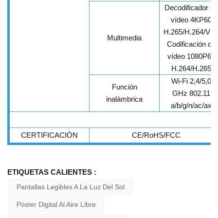
Decodificador de
vídeo 4KP60
H.265/H.264/VP
Multimedia
Codificación de
vídeo 1080P60
H.264/H.265
Wi-Fi 2,4/5,0
Función
GHz
802.11
inalámbrica
a/b/g/n/ac/ax
CERTIFICACIÓN
CE/RoHS/FCC
ETIQUETAS CALIENTES :
Pantallas Legibles A La Luz Del Sol
Póster Digital Al Aire Libre