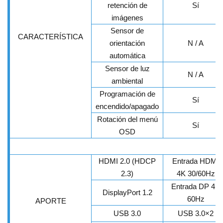
retención de
Sí
imágenes
Sensor de
CARACTERÍSTICA
orientación
N / A
automática
Sensor de luz
N / A
ambiental
Programación de
Sí
encendido/apagado
Rotación del menú
Sí
OSD
HDMI 2.0 (HDCP
Entrada HDMI
2.3)
4K 30/60Hz
Entrada DP 4K
DisplayPort 1.2
60Hz
APORTE
USB 3.0
USB 3.0×2