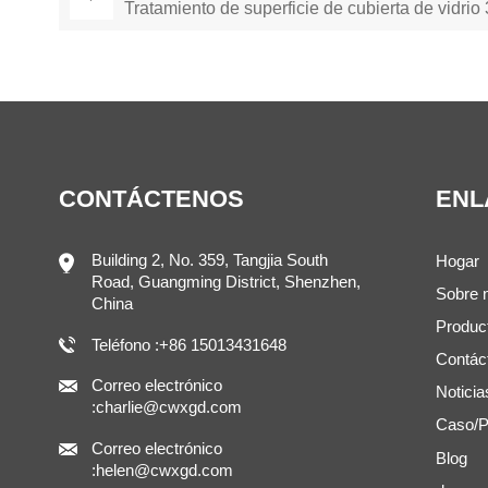
Tratamiento de superficie de cubierta de vidrio
CONTÁCTENOS
ENL
Building 2, No. 359, Tangjia South
Hogar
Road, Guangming District, Shenzhen,
Sobre 
China
Produc
Teléfono :+86 15013431648
Contác
Correo electrónico
Noticia
:charlie@cwxgd.com
Caso/P
Correo electrónico
Blog
:helen@cwxgd.com