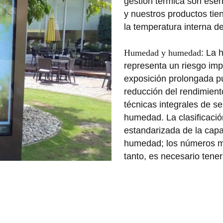
gestión térmica son esen
y nuestros productos tie
la temperatura interna d
Humedad y humedad
: La 
representa un riesgo imp
exposición prolongada pu
reducción del rendimient
técnicas integrales de sel
humedad. La clasificació
estandarizada de la capac
humedad; los números má
tanto, es necesario tene