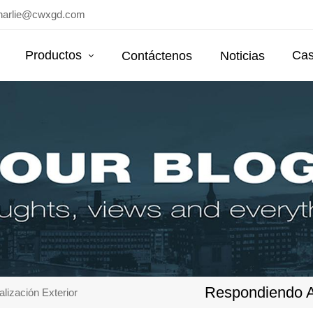
harlie@cwxgd.com
Productos
Cas
Contáctenos
Noticias
Respondiendo A 
lización Exterior