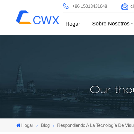
+86 15013431648
c
Sobre Nosotros
Hogar
Hogar
Blog
Respondiendo A La Tecnología De Visua