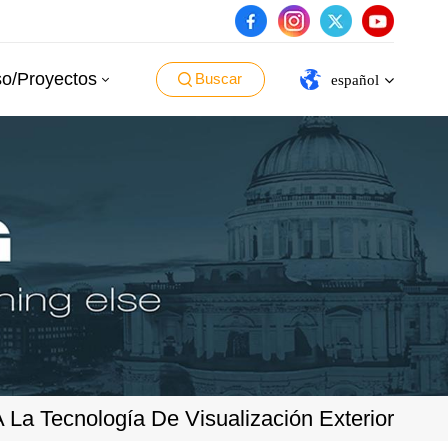
o/Proyectos
Buscar
español
English
español
português
العربية
日本語
La Tecnología De Visualización Exterior