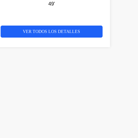
49′
VER TODOS LOS DETALLES