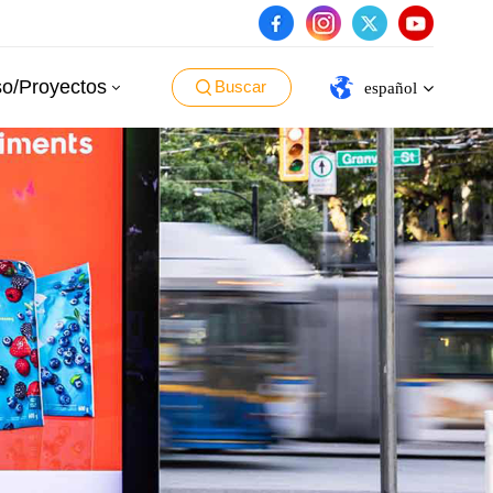
o/Proyectos
Buscar
español
English
español
português
العربية
日本語