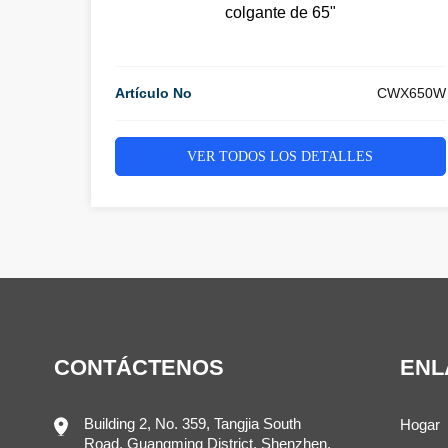
colgante de 65"
Artículo No
CWX650W
VER TODOS LOS DETALLES
CONTÁCTENOS
ENL
Building 2, No. 359, Tangjia South
Hogar
Road, Guangming District, Shenzhen,