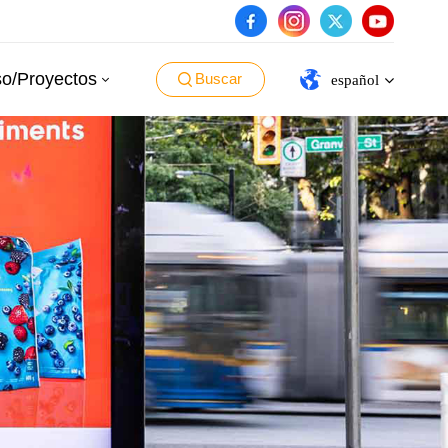
o/Proyectos
Buscar
español
English
español
português
العربية
日本語