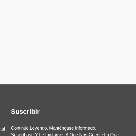
Suscribir
Continúe Leyendo, Manténgase Informado,
tal
Suscríbase Y Le Invitamos A Que Nos Cuente Lo Que