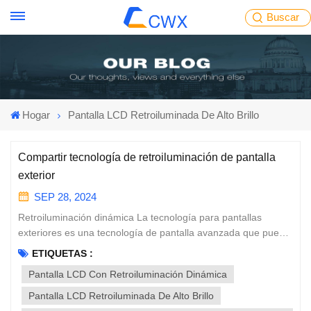
Buscar
Hogar
Pantalla LCD Retroiluminada De Alto Brillo
Compartir tecnología de retroiluminación de pantalla
exterior
SEP 28, 2024
Retroiluminación dinámica La tecnología para pantallas
exteriores es una tecnología de pantalla avanzada que puede
ajustar automáticamente el brillo de la pantalla de acuerdo
ETIQUETAS :
con los cambios en la luz ambiental para proporcionar el
Pantalla LCD Con Retroiluminación Dinámica
mejor efecto visual y ahorro de energía. El retroiluminación de
alto brillo La tecnología supera el problema del brillo
Pantalla LCD Retroiluminada De Alto Brillo
insuficiente de la pantalla causado por un fuerte reflejo de la