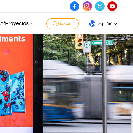
o/Proyectos
Buscar
español
English
español
português
العربية
日本語