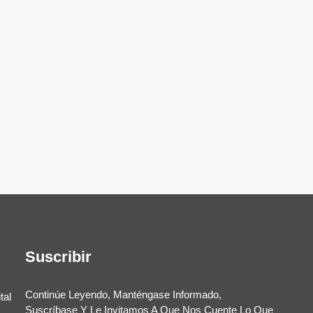
Suscribir
Continúe Leyendo, Manténgase Informado,
tal
Suscríbase Y Le Invitamos A Que Nos Cuente Lo Que