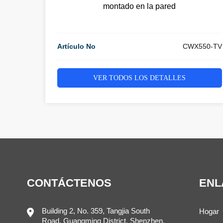
montado en la pared
Artículo No
CWX550-TV
VER TODOS LOS DETALLES
CONTÁCTENOS
ENL
Building 2, No. 359, Tangjia South
Hogar
Road, Guangming District, Shenzhen,