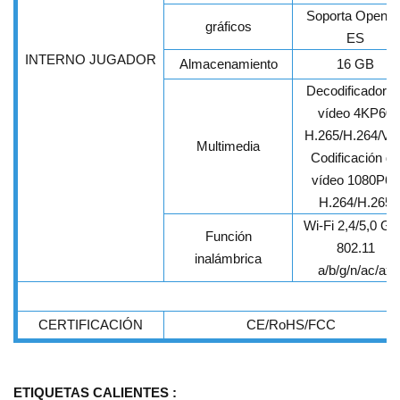
Soporta OpenG
gráficos
ES
INTERNO
JUGADOR
Almacenamiento
16 GB
Decodificador d
vídeo 4KP60
H.265/H.264/VP
Multimedia
Codificación de
vídeo 1080P60
H.264/H.265
Wi-Fi 2,4/5,0 G
Función
802.11
inalámbrica
a/b/g/n/ac/ax
CERTIFICACIÓN
CE/RoHS/FCC
ETIQUETAS CALIENTES :