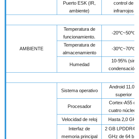
Puerto ESK (IR,
control de
ambiente)
infrarrojos
Temperatura de
-20
℃
~50
℃
funcionamiento.
Temperatura de
AMBIENTE
-30
℃
~70
℃
almacenamiento
10-95% (sin
Humedad
condensación)
Android 11.0 o
Sistema operativo
superior
Cortex-A55 de
Procesador
cuatro núcleos
Velocidad de reloj
Hasta 2,0 GHz
Interfaz de
2 GB LPDDR4 1
memoria principal
GHz de 64 bits