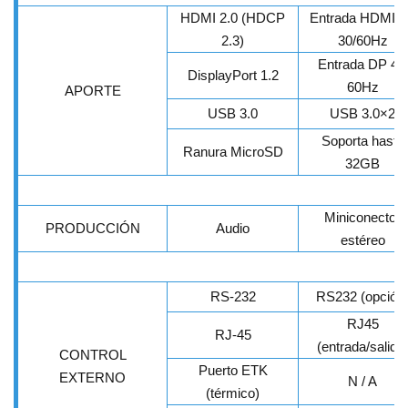
HDMI 2.0 (HDCP
Entrada HDMI 
2.3)
30/60Hz
Entrada DP 4K
DisplayPort 1.2
60Hz
APORTE
USB 3.0
USB 3.0×2
Soporta hasta
Ranura MicroSD
32GB
Miniconector
PRODUCCIÓN
Audio
estéreo
RS-232
RS232 (opción
RJ45
RJ-45
(entrada/salida
CONTROL
Puerto ETK
EXTERNO
N / A
(térmico)