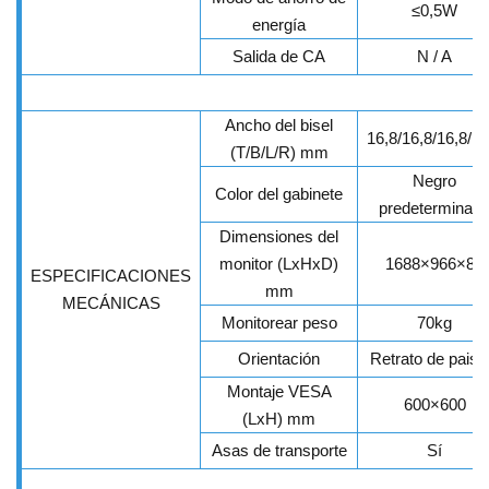
≤
0,5W
energía
Salida de CA
N / A
Ancho del bisel
16,8/16,8/16,8/16
(T/B/L/R) mm
Negro
Color del gabinete
predeterminad
Dimensiones del
monitor (LxHxD)
1688×966×80
ESPECIFICACIONES
mm
MECÁNICAS
Monitorear peso
70kg
Orientación
Retrato de paisa
Montaje VESA
600×600
(LxH) mm
Asas de transporte
Sí