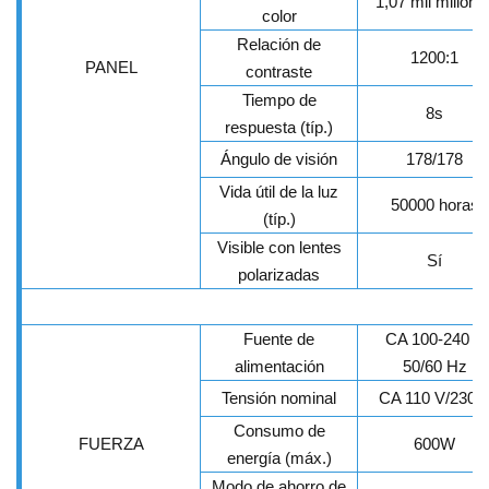
1,07 mil millone
color
Relación de
1200:1
PANEL
contraste
Tiempo de
8s
respuesta (típ.)
Ángulo de visión
178/178
Vida útil de la luz
50000 horas
(típ.)
Visible con lentes
Sí
polarizadas
Fuente de
CA 100-240 V
alimentación
50/60 Hz
Tensión nominal
CA 110 V/230 
Consumo de
FUERZA
600W
energía (máx.)
Modo de ahorro de