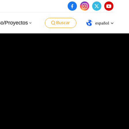
o/Proyectos
Buscar
español
English
español
português
العربية
日本語