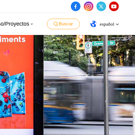
o/Proyectos
Buscar
español
English
español
português
العربية
日本語