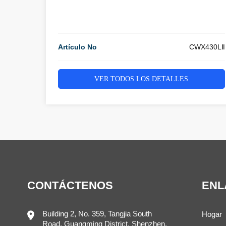
Artículo No
CWX430LⅡ
VER TODOS LOS DETALLES
CONTÁCTENOS
ENL
Building 2, No. 359, Tangjia South
Hogar
Road, Guangming District, Shenzhen,