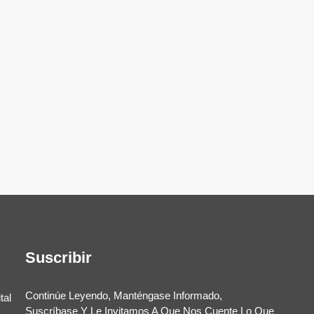
Suscribir
Continúe Leyendo, Manténgase Informado,
tal
Suscríbase Y Le Invitamos A Que Nos Cuente Lo Que