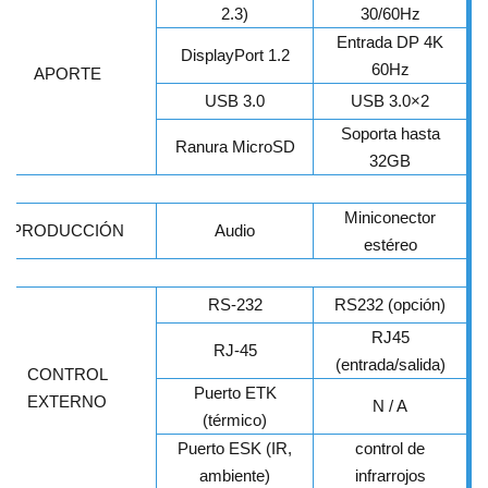
2.3)
30/60Hz
Entrada DP 4K
DisplayPort 1.2
60Hz
APORTE
USB 3.0
USB 3.0×2
Soporta hasta
Ranura MicroSD
32GB
Miniconector
PRODUCCIÓN
Audio
estéreo
RS-232
RS232 (opción)
RJ45
RJ-45
(entrada/salida)
CONTROL
Puerto ETK
EXTERNO
N / A
(térmico)
Puerto ESK (IR,
control de
ambiente)
infrarrojos