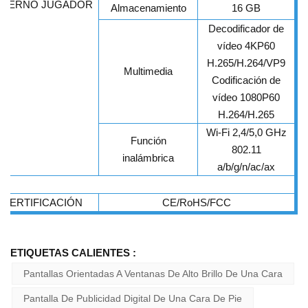
NTERNO
JUGADOR
Almacenamiento
16 GB
Decodificador de
vídeo 4KP60
H.265/H.264/VP9
Multimedia
Codificación de
vídeo 1080P60
H.264/H.265
Wi-Fi 2,4/5,0 GHz
Función
802.11
inalámbrica
a/b/g/n/ac/ax
CERTIFICACIÓN
CE/RoHS/FCC
ETIQUETAS CALIENTES :
Pantallas Orientadas A Ventanas De Alto Brillo De Una Cara
Pantalla De Publicidad Digital De Una Cara De Pie