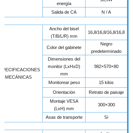
energía
Salida de CA
N / A
Ancho del bisel
16,8/16,8/16,8/16,8
(T/B/L/R) mm
Negro
Color del gabinete
predeterminado
Dimensiones del
monitor (LxHxD)
982×570×80
SPECIFICACIONES
mm
MECÁNICAS
Monitorear peso
15 kilos
Orientación
Retrato de paisaje
Montaje VESA
300×300
(LxH) mm
Asas de transporte
Sí