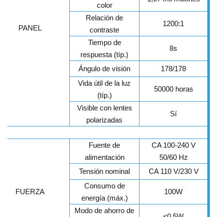
color
Relación de
1200:1
PANEL
contraste
Tiempo de
8s
respuesta (típ.)
Ángulo de visión
178/178
Vida útil de la luz
50000 horas
(típ.)
Visible con lentes
Sí
polarizadas
Fuente de
CA 100-240 V
alimentación
50/60 Hz
Tensión nominal
CA 110 V/230 V
Consumo de
FUERZA
100W
energía (máx.)
Modo de ahorro de
≤
0,5W